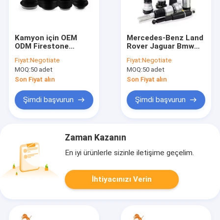
Kamyon için OEM
Mercedes-Benz Land
ODM Firestone
Rover Jaguar Bmw
Endüstriyel Hava Yayı
Porsche Bentley Audi
Fiyat:
Negotiate
Fiyat:
Negotiate
Tek Çift Üçlü Kıvrımlı
Citroen için Kauçuk
MOQ:
50 adet
MOQ:
50 adet
Havalı Süspansiyon
Dikme Şoku
Son Fiyat alın
Son Fiyat alın
Şimdi başvurun
Şimdi başvurun
Zaman Kazanın
En iyi ürünlerle sizinle iletişime geçelim.
İhtiyacınızı Verin