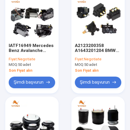
IATF16949 Mercedes
A2123200358
Benz Avalanche
A1643201204 BMW
Escalade için Hava
için Hava
Fiyat:
Negotiate
Fiyat:
Negotiate
Süspansiyon
Süspansiyon
MOQ:
50 adet
MOQ:
50 adet
Kompresörü
Solenoid Valf Bloğu
Son Fiyat alın
Son Fiyat alın
Şimdi başvurun
Şimdi başvurun