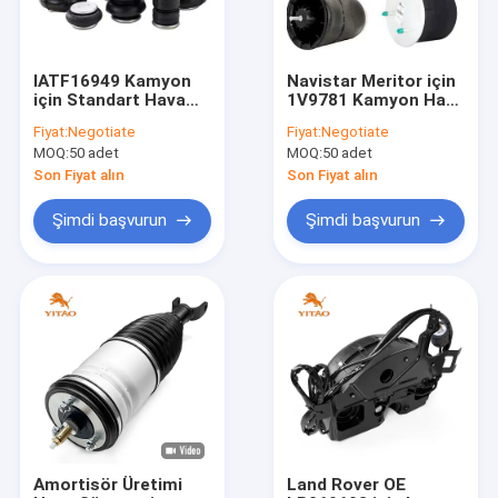
IATF16949 Kamyon
Navistar Meritor için
için Standart Hava
1V9781 Kamyon Hava
Sürüş Yayı Çok
Yayı Hendrickson
Fiyat:
Negotiate
Fiyat:
Negotiate
Fonksiyonlu
Firestone
MOQ:
50 adet
MOQ:
50 adet
Son Fiyat alın
Son Fiyat alın
Şimdi başvurun
Şimdi başvurun
Ev
Ürün:% s
Hakkımızda
Amortisör Üretimi
Land Rover OE