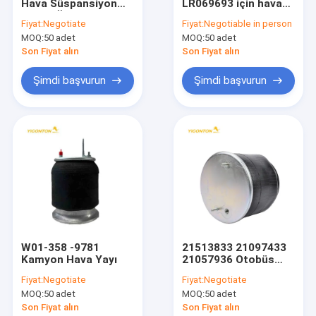
Hava Süspansiyon
LR069693 için hava
Fabrika turu
Dikme Ön Dodge Ram
süspansiyon
Fiyat:
Negotiate
Fiyat:
Negotiable in person
1500 Süspansiyon
kompresörü hafif
MOQ:
50 adet
MOQ:
50 adet
4877146AA
ürün süspansiyon
Kalite kontrol
4877146AB
hareketini
Son Fiyat alın
Son Fiyat alın
4877147AA
kolaylaştırır
Bizimle iletişime geçin
Şimdi başvurun
Şimdi başvurun
Haberler
vakalar
Kamyon Hava Yayı
havalı süspansiyon yayı
W01-358 -9781
21513833 21097433
Kamyon Hava Yayı
21057936 Otobüs
Havada Yolculuk Yayı
Körük Goodyear
Fiyat:
Negotiate
Fiyat:
Negotiate
1R12-825 1DF25C-1
Endüstriyel Hava Yayı
MOQ:
50 adet
MOQ:
50 adet
ContiTech 6620NP02
Son Fiyat alın
Son Fiyat alın