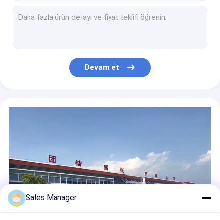
C2C27702 C2C27702E C2C22825 XJ X358 için Hava Süspansiyon Kompresörü
Mercedes Benz W638 Araba Hava Süspansiyon Kompresörü A6383280402 A6383280502
RVH000055 RVH000095 Land Rover L322 için Hava Süspansiyon Solenoid Valf Bloğu
Infiniti QX56 Hava Süspansiyonlu Kompresör 534001LA4C 534001LA4B 534001LA4A
yüksek performanslı havalı süspansiyon kompresörü f01 f02 f03 f04 kompresör için 37206794465 37206789165 37206784137 braketli
Devam et
Çin profender havalı süspansiyon kompresörü lexus gx470 için hava yaylı kompresör üretimi 4891060040 48910600
VW PORSCHE Audi Q7 Hava Süspansiyon Kompresörü 4L0689007C 7L0698007D
Mercedes Benz X164 W163 Havalı Süspansiyon Dikme A1643204513 A1643206113 A1643205813
Land Rover Discover 3 Ön Havalı Süspansiyon Desteği Lr016416 Rnb501580 Lr041108 Rnb501250 Rnb501620 Rnb501460
BMW F07 F01 F02 F03 F04 Araba Hava Yastığı Kompresörü 37206789450 37206864215
Sales Manager