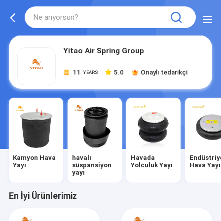
Yitao Air Spring Group
11
5.0
Onaylı tedarikçi
YEARS
Kamyon Hava
havalı
Havada
Endüstriy
Yayı
süspansiyon
Yolculuk Yayı
Hava Yayı
yayı
En İyi Ürünlerimiz