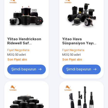
YIitao Hendrickson
Yitao Hava
Ridewell Saf
Süspansiyon Yayı
Mercedes Benz
Kauçuğu BMW
Fiyat:
Negotiate
Fiyat:
Negotiate
Kauçuk Kamyon
Mercedes Benz Ford
MOQ:
50 adet
MOQ:
50 adet
Trakörü Endüstriyel
Audi FIAT Citroen
için hava yay
GMC Land Rover İçin
Son Fiyat alın
Son Fiyat alın
süspansiyonu
Şimdi başvurun
Şimdi başvurun