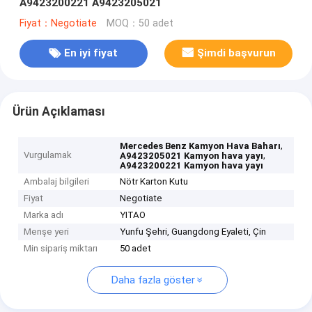
A9423200221 A9423205021
Fiyat：Negotiate
MOQ：50 adet
En iyi fiyat
Şimdi başvurun
Ürün Açıklaması
,
Mercedes Benz Kamyon Hava Baharı
Vurgulamak
,
A9423205021 Kamyon hava yayı
A9423200221 Kamyon hava yayı
Ambalaj bilgileri
Nötr Karton Kutu
Fiyat
Negotiate
Marka adı
YITAO
Menşe yeri
Yunfu Şehri, Guangdong Eyaleti, Çin
Min sipariş miktarı
50 adet
Daha fazla göster