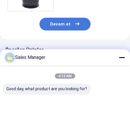
Devam et
Önerilen Ürünler
Sales Manager
4:12 AM
Good day, what product are you looking for?
Römork Ridewell
Ridewell
Treyler için St
1003586910C
1003586910C
Hava Süspans
Hendrickson S8768
Hendrickson S8768
Körüğü OE Değ
W01-358-6910 için
W01-358-6910 için
Firestone W01
Kauçuk Çift Kıvrımlı
Çift Katlı Römork
9265, Contite
En iyi fiyat
En iyi fiyat
En iyi fiy
Hava Yayı
Hava Yayı
19P435, Volvo